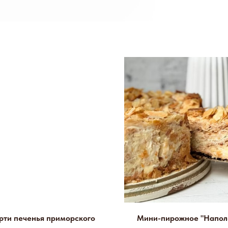
рти печенья приморского
Мини-пирожное "Напол