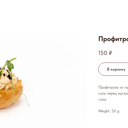
Профитро
150
₽
В корзину
Профитроль из пш
соль перец муска
сока.
Weight: 50 g