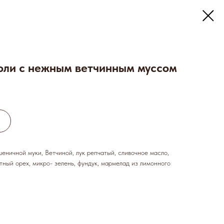
ли с нежным ветчинным муссом
еничной муки, Ветчиной, лук репчатый, сливочное масло,
тный орех, микро- зелень, фундук, мармелад из лимонного