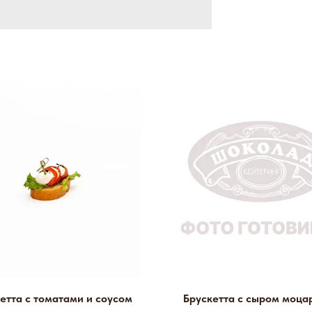
етта с томатами и соусом
Брускетта с сыром моца