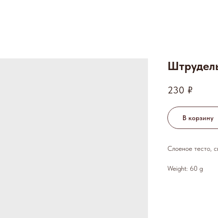
Штрудел
230
₽
В корзину
Слоеное тесто, с
Weight: 60 g