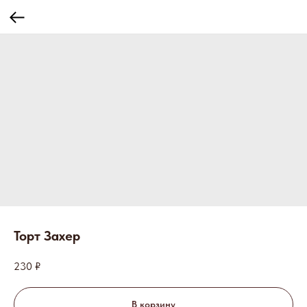
Торт Захер
230
₽
В корзину