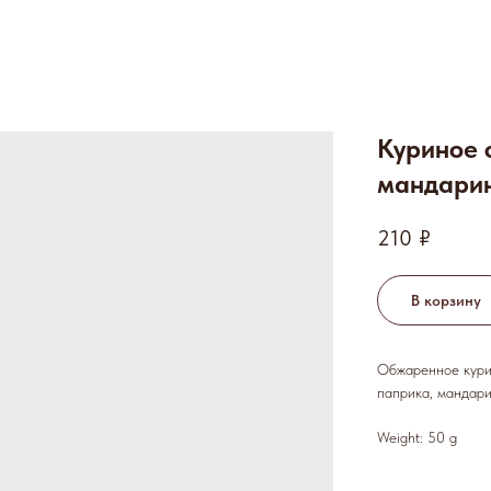
Куриное 
мандари
210
₽
В корзину
Обжаренное курин
паприка, мандари
Weight: 50 g