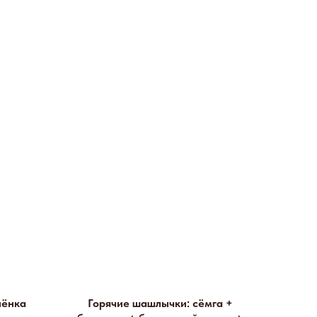
нёнка
Горячие шашлычки: сёмга +