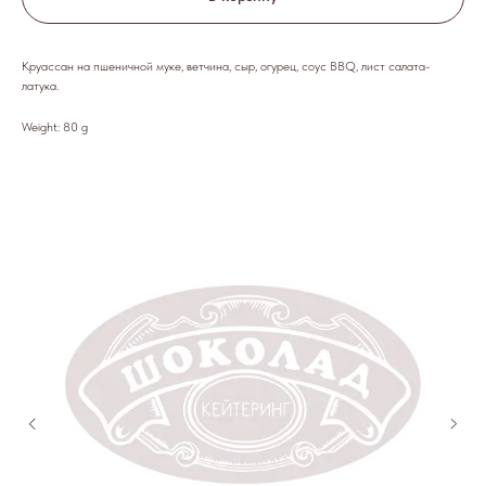
Круассан на пшеничной муке, ветчина, сыр, огурец, соус BBQ, лист салата-
латука.
Weight: 80 g