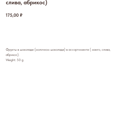
слива, абрикос)
175,00
₽
В корзину
Фрукты в шоколаде (молочном шоколаде) в ассортименте ( манго, слива,
абрикос).
Weight: 50 g