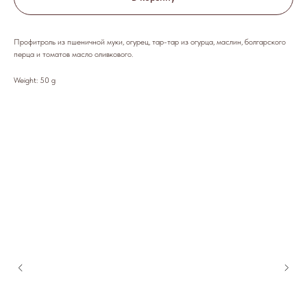
Профитроль из пшеничной муки, огурец, тар-тар из огурца, маслин, болгарского
перца и томатов масло оливкового.
Weight: 50 g