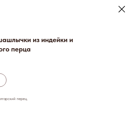
шашлычки из индейки и
ого перца
лгарский перец.