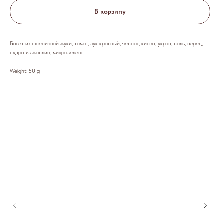
В корзину
Багет из пшеничной муки, томат, лук красный, чеснок, кинза, укроп, соль, перец,
пудра из маслин, микрозелень.
Weight: 50 g