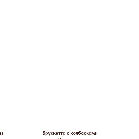
из
Брускетта с колбасками