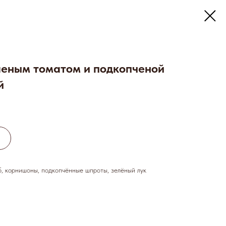
яленым томатом и подкопченой
й
, корнишоны, подкопчённые шпроты, зелёный лук