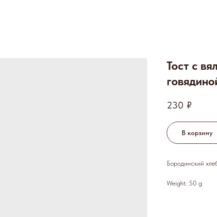
Тост с в
говядино
230
₽
В корзину
Бородинский хлеб
Weight: 50 g