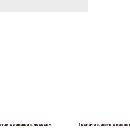
етик с лаваша с лососем
Гаспачо в шоте с креве