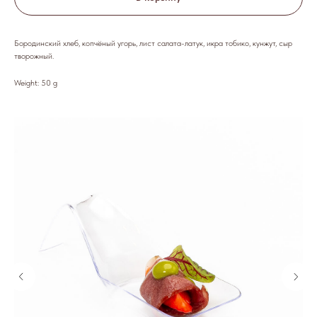
Бородинский хлеб, копчёный угорь, лист салата-латук, икра тобико, кунжут, сыр
творожный.
Weight: 50 g