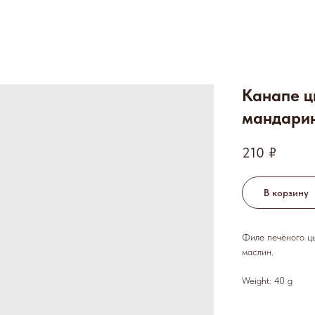
Канапе ц
мандари
210
₽
В корзину
Филе печёного цы
маслин.
Weight: 40 g