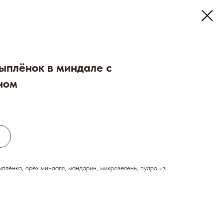
ыплёнок в миндале с
ном
плёнка, орех миндаля, мандарин, микрозелень, пудра из