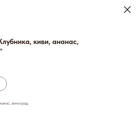
Клубника, киви, ананас,
"
ананас, виноград